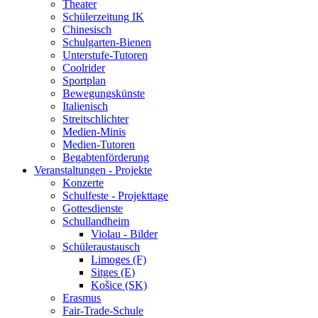
Theater
Schülerzeitung IK
Chinesisch
Schulgarten-Bienen
Unterstufe-Tutoren
Coolrider
Sportplan
Bewegungskünste
Italienisch
Streitschlichter
Medien-Minis
Medien-Tutoren
Begabtenförderung
Veranstaltungen - Projekte
Konzerte
Schulfeste - Projekttage
Gottesdienste
Schullandheim
Violau - Bilder
Schüleraustausch
Limoges (F)
Sitges (E)
Košice (SK)
Erasmus
Fair-Trade-Schule