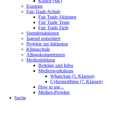
Košice (SK)
Erasmus
Fair-Trade-Schule
Fair Trade Aktionen
Fair Trade Team
Fair Trade Ziele
Spendenaktionen
Jugend präsentiert
Projekte zur Inklusion
Klimaschule
Alltagskompetenzen
Medienbildung
Beiträge und Infos
Medienworkshops
WhatsApp (5. Klassen)
Cybermobbing (7. Klassen)
How to use ..
Medien-Projekte
Suche