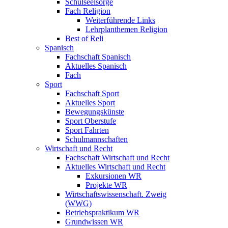
Schulseelsorge
Fach Religion
Weiterführende Links
Lehrplanthemen Religion
Best of Reli
Spanisch
Fachschaft Spanisch
Aktuelles Spanisch
Fach
Sport
Fachschaft Sport
Aktuelles Sport
Bewegungskünste
Sport Oberstufe
Sport Fahrten
Schulmannschaften
Wirtschaft und Recht
Fachschaft Wirtschaft und Recht
Aktuelles Wirtschaft und Recht
Exkursionen WR
Projekte WR
Wirtschaftswissenschaft. Zweig
(WWG)
Betriebspraktikum WR
Grundwissen WR