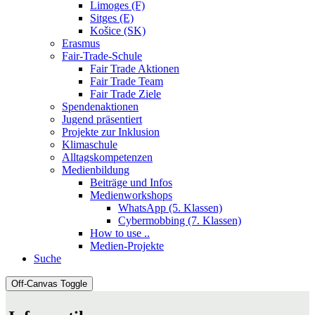
Limoges (F)
Sitges (E)
Košice (SK)
Erasmus
Fair-Trade-Schule
Fair Trade Aktionen
Fair Trade Team
Fair Trade Ziele
Spendenaktionen
Jugend präsentiert
Projekte zur Inklusion
Klimaschule
Alltagskompetenzen
Medienbildung
Beiträge und Infos
Medienworkshops
WhatsApp (5. Klassen)
Cybermobbing (7. Klassen)
How to use ..
Medien-Projekte
Suche
Off-Canvas Toggle