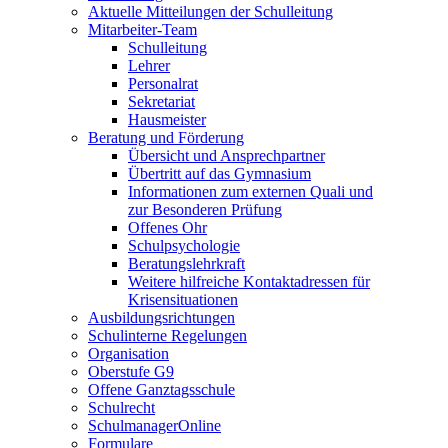
Aktuelle Mitteilungen der Schulleitung
Mitarbeiter-Team
Schulleitung
Lehrer
Personalrat
Sekretariat
Hausmeister
Beratung und Förderung
Übersicht und Ansprechpartner
Übertritt auf das Gymnasium
Informationen zum externen Quali und
zur Besonderen Prüfung
Offenes Ohr
Schulpsychologie
Beratungslehrkraft
Weitere hilfreiche Kontaktadressen für
Krisensituationen
Ausbildungsrichtungen
Schulinterne Regelungen
Organisation
Oberstufe G9
Offene Ganztagsschule
Schulrecht
SchulmanagerOnline
Formulare