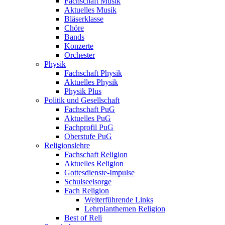
Fachschaft Musik
Aktuelles Musik
Bläserklasse
Chöre
Bands
Konzerte
Orchester
Physik
Fachschaft Physik
Aktuelles Physik
Physik Plus
Politik und Gesellschaft
Fachschaft PuG
Aktuelles PuG
Fachprofil PuG
Oberstufe PuG
Religionslehre
Fachschaft Religion
Aktuelles Religion
Gottesdienste-Impulse
Schulseelsorge
Fach Religion
Weiterführende Links
Lehrplanthemen Religion
Best of Reli