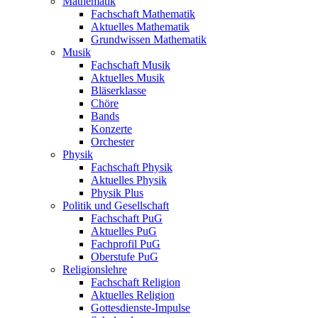
Mathematik
Fachschaft Mathematik
Aktuelles Mathematik
Grundwissen Mathematik
Musik
Fachschaft Musik
Aktuelles Musik
Bläserklasse
Chöre
Bands
Konzerte
Orchester
Physik
Fachschaft Physik
Aktuelles Physik
Physik Plus
Politik und Gesellschaft
Fachschaft PuG
Aktuelles PuG
Fachprofil PuG
Oberstufe PuG
Religionslehre
Fachschaft Religion
Aktuelles Religion
Gottesdienste-Impulse