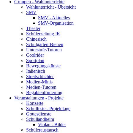
Gruppen - Wahlunterrichte
Wahlunterricht - Übersicht
SMV
SMV - Aktuelles
SMV-Organisation
Theater
Schülerzeitung IK
Chinesisch
Schulgarten-Bienen
Unterstufe-Tutoren
Coolrider
Sportplan
Bewegungskünste
Italienisch
Streitschlichter
Medien-Minis
Medien-Tutoren
Begabtenförderung
Veranstaltungen - Projekte
Konzerte
Schulfeste - Projekttage
Gottesdienste
Schullandheim
Violau - Bilder
Schüleraustausch