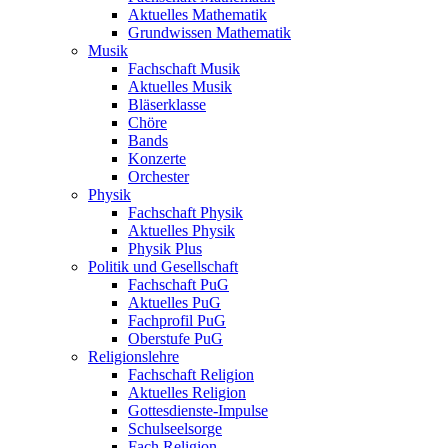
Aktuelles Mathematik
Grundwissen Mathematik
Musik
Fachschaft Musik
Aktuelles Musik
Bläserklasse
Chöre
Bands
Konzerte
Orchester
Physik
Fachschaft Physik
Aktuelles Physik
Physik Plus
Politik und Gesellschaft
Fachschaft PuG
Aktuelles PuG
Fachprofil PuG
Oberstufe PuG
Religionslehre
Fachschaft Religion
Aktuelles Religion
Gottesdienste-Impulse
Schulseelsorge
Fach Religion