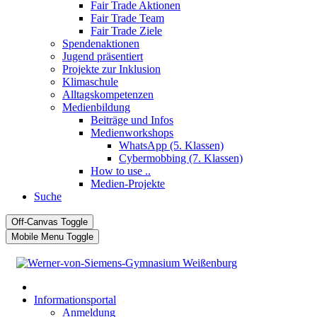
Fair Trade Aktionen
Fair Trade Team
Fair Trade Ziele
Spendenaktionen
Jugend präsentiert
Projekte zur Inklusion
Klimaschule
Alltagskompetenzen
Medienbildung
Beiträge und Infos
Medienworkshops
WhatsApp (5. Klassen)
Cybermobbing (7. Klassen)
How to use ..
Medien-Projekte
Suche
Off-Canvas Toggle
Mobile Menu Toggle
Informationsportal
Anmeldung