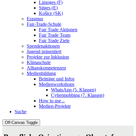
Limoges (F)
Sitges (E)
Košice (SK)
Erasmus
Fair-Trade-Schule
Fair Trade Aktionen
Fair Trade Team
Fair Trade Ziele
Spendenaktionen
Jugend präsentiert
Projekte zur Inklusion
Klimaschule
Alltagskompetenzen
Medienbildung
Beiträge und Infos
Medienworkshops
WhatsApp (5. Klassen)
Cybermobbing (7. Klassen)
How to use ..
Medien-Projekte
Suche
Off-Canvas Toggle