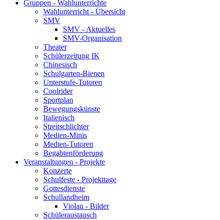
Gruppen - Wahlunterrichte
Wahlunterricht - Übersicht
SMV
SMV - Aktuelles
SMV-Organisation
Theater
Schülerzeitung IK
Chinesisch
Schulgarten-Bienen
Unterstufe-Tutoren
Coolrider
Sportplan
Bewegungskünste
Italienisch
Streitschlichter
Medien-Minis
Medien-Tutoren
Begabtenförderung
Veranstaltungen - Projekte
Konzerte
Schulfeste - Projekttage
Gottesdienste
Schullandheim
Violau - Bilder
Schüleraustausch