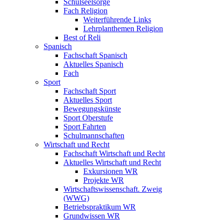
Schulseelsorge
Fach Religion
Weiterführende Links
Lehrplanthemen Religion
Best of Reli
Spanisch
Fachschaft Spanisch
Aktuelles Spanisch
Fach
Sport
Fachschaft Sport
Aktuelles Sport
Bewegungskünste
Sport Oberstufe
Sport Fahrten
Schulmannschaften
Wirtschaft und Recht
Fachschaft Wirtschaft und Recht
Aktuelles Wirtschaft und Recht
Exkursionen WR
Projekte WR
Wirtschaftswissenschaft. Zweig
(WWG)
Betriebspraktikum WR
Grundwissen WR