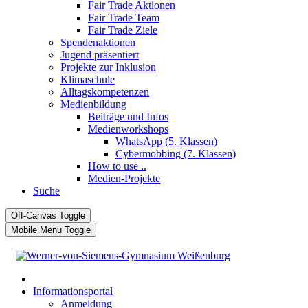
Fair Trade Aktionen
Fair Trade Team
Fair Trade Ziele
Spendenaktionen
Jugend präsentiert
Projekte zur Inklusion
Klimaschule
Alltagskompetenzen
Medienbildung
Beiträge und Infos
Medienworkshops
WhatsApp (5. Klassen)
Cybermobbing (7. Klassen)
How to use ..
Medien-Projekte
Suche
Off-Canvas Toggle
Mobile Menu Toggle
Informationsportal
Anmeldung