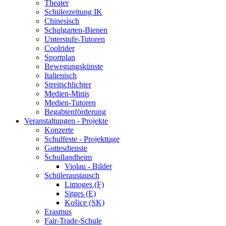
Theater
Schülerzeitung IK
Chinesisch
Schulgarten-Bienen
Unterstufe-Tutoren
Coolrider
Sportplan
Bewegungskünste
Italienisch
Streitschlichter
Medien-Minis
Medien-Tutoren
Begabtenförderung
Veranstaltungen - Projekte
Konzerte
Schulfeste - Projekttage
Gottesdienste
Schullandheim
Violau - Bilder
Schüleraustausch
Limoges (F)
Sitges (E)
Košice (SK)
Erasmus
Fair-Trade-Schule