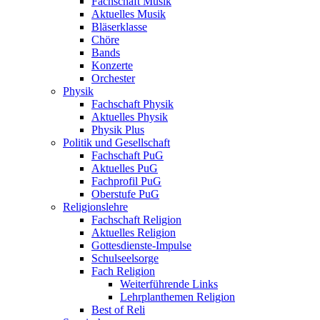
Fachschaft Musik
Aktuelles Musik
Bläserklasse
Chöre
Bands
Konzerte
Orchester
Physik
Fachschaft Physik
Aktuelles Physik
Physik Plus
Politik und Gesellschaft
Fachschaft PuG
Aktuelles PuG
Fachprofil PuG
Oberstufe PuG
Religionslehre
Fachschaft Religion
Aktuelles Religion
Gottesdienste-Impulse
Schulseelsorge
Fach Religion
Weiterführende Links
Lehrplanthemen Religion
Best of Reli