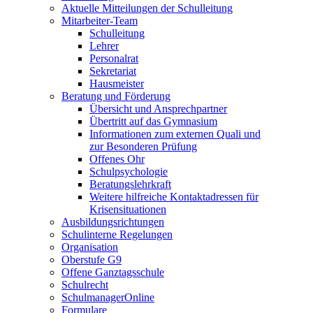
Aktuelle Mitteilungen der Schulleitung
Mitarbeiter-Team
Schulleitung
Lehrer
Personalrat
Sekretariat
Hausmeister
Beratung und Förderung
Übersicht und Ansprechpartner
Übertritt auf das Gymnasium
Informationen zum externen Quali und
zur Besonderen Prüfung
Offenes Ohr
Schulpsychologie
Beratungslehrkraft
Weitere hilfreiche Kontaktadressen für
Krisensituationen
Ausbildungsrichtungen
Schulinterne Regelungen
Organisation
Oberstufe G9
Offene Ganztagsschule
Schulrecht
SchulmanagerOnline
Formulare