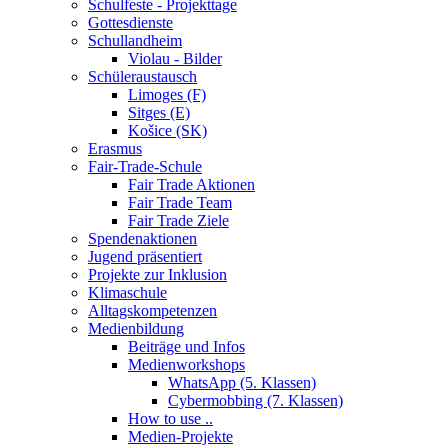
Schulfeste - Projekttage
Gottesdienste
Schullandheim
Violau - Bilder
Schüleraustausch
Limoges (F)
Sitges (E)
Košice (SK)
Erasmus
Fair-Trade-Schule
Fair Trade Aktionen
Fair Trade Team
Fair Trade Ziele
Spendenaktionen
Jugend präsentiert
Projekte zur Inklusion
Klimaschule
Alltagskompetenzen
Medienbildung
Beiträge und Infos
Medienworkshops
WhatsApp (5. Klassen)
Cybermobbing (7. Klassen)
How to use ..
Medien-Projekte