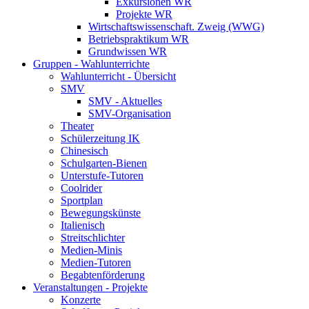
Exkursionen WR
Projekte WR
Wirtschaftswissenschaft. Zweig (WWG)
Betriebspraktikum WR
Grundwissen WR
Gruppen - Wahlunterrichte
Wahlunterricht - Übersicht
SMV
SMV - Aktuelles
SMV-Organisation
Theater
Schülerzeitung IK
Chinesisch
Schulgarten-Bienen
Unterstufe-Tutoren
Coolrider
Sportplan
Bewegungskünste
Italienisch
Streitschlichter
Medien-Minis
Medien-Tutoren
Begabtenförderung
Veranstaltungen - Projekte
Konzerte