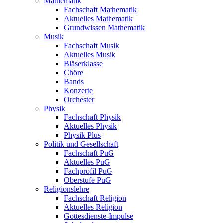
Mathematik
Fachschaft Mathematik
Aktuelles Mathematik
Grundwissen Mathematik
Musik
Fachschaft Musik
Aktuelles Musik
Bläserklasse
Chöre
Bands
Konzerte
Orchester
Physik
Fachschaft Physik
Aktuelles Physik
Physik Plus
Politik und Gesellschaft
Fachschaft PuG
Aktuelles PuG
Fachprofil PuG
Oberstufe PuG
Religionslehre
Fachschaft Religion
Aktuelles Religion
Gottesdienste-Impulse