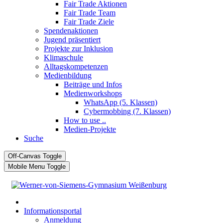
Fair Trade Aktionen
Fair Trade Team
Fair Trade Ziele
Spendenaktionen
Jugend präsentiert
Projekte zur Inklusion
Klimaschule
Alltagskompetenzen
Medienbildung
Beiträge und Infos
Medienworkshops
WhatsApp (5. Klassen)
Cybermobbing (7. Klassen)
How to use ..
Medien-Projekte
Suche
Off-Canvas Toggle
Mobile Menu Toggle
Informationsportal
Anmeldung