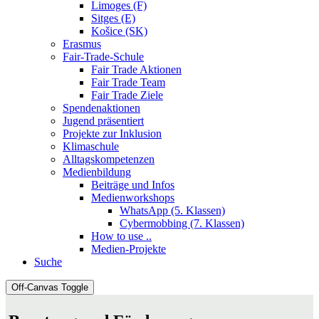
Limoges (F)
Sitges (E)
Košice (SK)
Erasmus
Fair-Trade-Schule
Fair Trade Aktionen
Fair Trade Team
Fair Trade Ziele
Spendenaktionen
Jugend präsentiert
Projekte zur Inklusion
Klimaschule
Alltagskompetenzen
Medienbildung
Beiträge und Infos
Medienworkshops
WhatsApp (5. Klassen)
Cybermobbing (7. Klassen)
How to use ..
Medien-Projekte
Suche
Off-Canvas Toggle