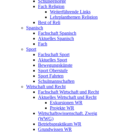
Schulseelsorge
Fach Religion
Weiterführende Links
Lehrplanthemen Religion
Best of Reli
Spanisch
Fachschaft Spanisch
Aktuelles Spanisch
Fach
Sport
Fachschaft Sport
Aktuelles Sport
Bewegungskünste
Sport Oberstufe
Sport Fahrten
Schulmannschaften
Wirtschaft und Recht
Fachschaft Wirtschaft und Recht
Aktuelles Wirtschaft und Recht
Exkursionen WR
Projekte WR
Wirtschaftswissenschaft. Zweig
(WWG)
Betriebspraktikum WR
Grundwissen WR