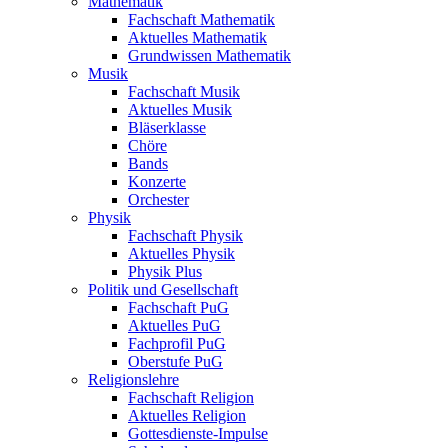
Mathematik
Fachschaft Mathematik
Aktuelles Mathematik
Grundwissen Mathematik
Musik
Fachschaft Musik
Aktuelles Musik
Bläserklasse
Chöre
Bands
Konzerte
Orchester
Physik
Fachschaft Physik
Aktuelles Physik
Physik Plus
Politik und Gesellschaft
Fachschaft PuG
Aktuelles PuG
Fachprofil PuG
Oberstufe PuG
Religionslehre
Fachschaft Religion
Aktuelles Religion
Gottesdienste-Impulse