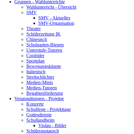
Gruppen - Wahlunterrichte
Wahlunterricht - Übersicht
SMV
SMV - Aktuelles
SMV-Organisation
Theater
Schülerzeitung IK
Chinesisch
Schulgarten-Bienen
Unterstufe-Tutoren
Coolrider
Sportplan
Bewegungskünste
Italienisch
Streitschlichter
Medien-Minis
Medien-Tutoren
Begabtenförderung
Veranstaltungen - Projekte
Konzerte
Schulfeste - Projekttage
Gottesdienste
Schullandheim
Violau - Bilder
Schüleraustausch