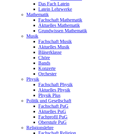
Das Fach Latein
Latein Lehrwerke
Mathematik
Fachschaft Mathematik
Aktuelles Mathematik
Grundwissen Mathematik
Musik
Fachschaft Musik
Aktuelles Musik
Bläserklasse
Chöre
Bands
Konzerte
Orchester
Physik
Fachschaft Physik
Aktuelles Physik
Physik Plus
Politik und Gesellschaft
Fachschaft PuG
Aktuelles PuG
Fachprofil PuG
Oberstufe PuG
Religionslehre
Fachschaft Religion