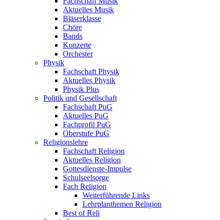
Fachschaft Musik
Aktuelles Musik
Bläserklasse
Chöre
Bands
Konzerte
Orchester
Physik
Fachschaft Physik
Aktuelles Physik
Physik Plus
Politik und Gesellschaft
Fachschaft PuG
Aktuelles PuG
Fachprofil PuG
Oberstufe PuG
Religionslehre
Fachschaft Religion
Aktuelles Religion
Gottesdienste-Impulse
Schulseelsorge
Fach Religion
Weiterführende Links
Lehrplanthemen Religion
Best of Reli