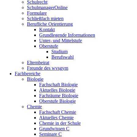
Schulrecht
SchulmanagerOnline
Formulare
Schließfach mieten
Berufliche Orientierung
Kontakt
Grundlegende Informationen
Unter- und Mittelstufe
Oberstufe
Studium
Berufswahl
Elternbeirat
Freunde des wvsgym
Fachbereiche
Biologie
Fachschaft Biologie
Aktuelles Biologie
Fachräume Biologie
Oberstufe Biologie
Chemie
Fachschaft Chemie
Aktuelles Chemie
Chemie in der Schule
Grundwissen C
Seminare C