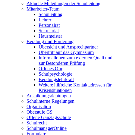
Aktuelle Mitteilungen der Schulleitung
Mitarbeiter-Team
Schulleitung
Lehrer
Personalrat
Sekretariat
Hausmeister
Beratung und Förderung
Übersicht und Ansprechpartner
Übertritt auf das Gymnasium
Informationen zum externen Quali und
zur Besonderen Prüfung
Offenes Ohr
Schulpsychologie
Beratungslehrkraft
Weitere hilfreiche Kontaktadressen für
Krisensituationen
Ausbildungsrichtungen
Schulinterne Regelungen
Organisation
Oberstufe G9
Offene Ganztagsschule
Schulrecht
SchulmanagerOnline
Formulare