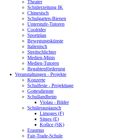
Theater
Schülerzeitung IK
Chinesisch
Schulgarten-Bienen
Unterstufe-Tutoren
Coolrider
Sportplan
Bewegungskünste
Italienisch
Streitschlichter
Medien-Minis
Medien-Tutoren
Begabtenförderung
Veranstaltungen - Projekte
Konzerte
Schulfeste - Projekttage
Gottesdienste
Schullandheim
Violau - Bilder
Schüleraustausch
Limoges (F)
Sitges (E)
Košice (SK)
Erasmus
Fair-Trade-Schule