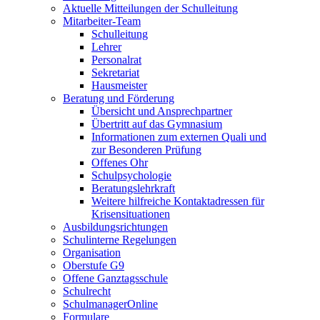
Aktuelle Mitteilungen der Schulleitung
Mitarbeiter-Team
Schulleitung
Lehrer
Personalrat
Sekretariat
Hausmeister
Beratung und Förderung
Übersicht und Ansprechpartner
Übertritt auf das Gymnasium
Informationen zum externen Quali und
zur Besonderen Prüfung
Offenes Ohr
Schulpsychologie
Beratungslehrkraft
Weitere hilfreiche Kontaktadressen für
Krisensituationen
Ausbildungsrichtungen
Schulinterne Regelungen
Organisation
Oberstufe G9
Offene Ganztagsschule
Schulrecht
SchulmanagerOnline
Formulare