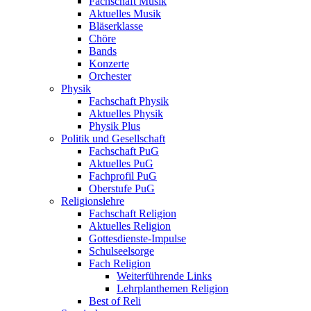
Fachschaft Musik
Aktuelles Musik
Bläserklasse
Chöre
Bands
Konzerte
Orchester
Physik
Fachschaft Physik
Aktuelles Physik
Physik Plus
Politik und Gesellschaft
Fachschaft PuG
Aktuelles PuG
Fachprofil PuG
Oberstufe PuG
Religionslehre
Fachschaft Religion
Aktuelles Religion
Gottesdienste-Impulse
Schulseelsorge
Fach Religion
Weiterführende Links
Lehrplanthemen Religion
Best of Reli