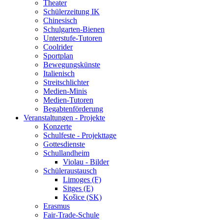
Theater
Schülerzeitung IK
Chinesisch
Schulgarten-Bienen
Unterstufe-Tutoren
Coolrider
Sportplan
Bewegungskünste
Italienisch
Streitschlichter
Medien-Minis
Medien-Tutoren
Begabtenförderung
Veranstaltungen - Projekte
Konzerte
Schulfeste - Projekttage
Gottesdienste
Schullandheim
Violau - Bilder
Schüleraustausch
Limoges (F)
Sitges (E)
Košice (SK)
Erasmus
Fair-Trade-Schule