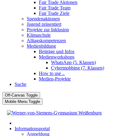
Fair Trade Aktionen
Fair Trade Team
Fair Trade Ziele
Spendenaktionen
Jugend präsentiert
Projekte zur Inklusion
Klimaschule
Alltagskompetenzen
Medienbildung
Beiträge und Infos
Medienworkshops
WhatsApp (5. Klassen)
Cybermobbing (7. Klassen)
How to use ..
Medien-Projekte
Suche
Off-Canvas Toggle
Mobile Menu Toggle
Informationsportal
Anmeldung