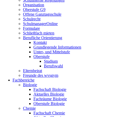
Schulinterne Regelungen
Organisation
Oberstufe G9
Offene Ganztagsschule
Schulrecht
SchulmanagerOnline
Formulare
Schließfach mieten
Berufliche Orientierung
Kontakt
Grundlegende Informationen
Unter- und Mittelstufe
Oberstufe
Studium
Berufswahl
Elternbeirat
Freunde des wvsgym
Fachbereiche
Biologie
Fachschaft Biologie
Aktuelles Biologie
Fachräume Biologie
Oberstufe Biologie
Chemie
Fachschaft Chemie