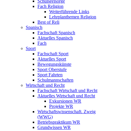
Schulseelsorge
Fach Religion
Weiterführende Links
Lehrplanthemen Religion
Best of Reli
Spanisch
Fachschaft Spanisch
Aktuelles Spanisch
Fach
Sport
Fachschaft Sport
Aktuelles Sport
Bewegungskünste
Sport Oberstufe
Sport Fahrten
Schulmannschaften
Wirtschaft und Recht
Fachschaft Wirtschaft und Recht
Aktuelles Wirtschaft und Recht
Exkursionen WR
Projekte WR
Wirtschaftswissenschaft. Zweig
(WWG)
Betriebspraktikum WR
Grundwissen WR