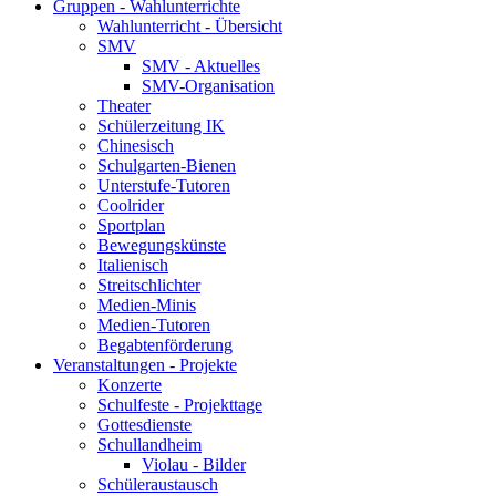
Gruppen - Wahlunterrichte
Wahlunterricht - Übersicht
SMV
SMV - Aktuelles
SMV-Organisation
Theater
Schülerzeitung IK
Chinesisch
Schulgarten-Bienen
Unterstufe-Tutoren
Coolrider
Sportplan
Bewegungskünste
Italienisch
Streitschlichter
Medien-Minis
Medien-Tutoren
Begabtenförderung
Veranstaltungen - Projekte
Konzerte
Schulfeste - Projekttage
Gottesdienste
Schullandheim
Violau - Bilder
Schüleraustausch