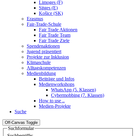
Limoges (F)
Sitges (E)
Košice (SK)
Erasmus
Fair-Trade-Schule
Fair Trade Aktionen
Fair Trade Team
Fair Trade Ziele
Spendenaktionen
Jugend präsentiert
Projekte zur Inklusion
Klimaschule
Alltagskompetenzen
Medienbildung
Beiträge und Infos
Medienworkshops
WhatsApp (5. Klassen)
Cybermobbing (7. Klassen)
How to use ..
Medien-Projekte
Suche
Off-Canvas Toggle
Suchformular
Suchbegriffe: