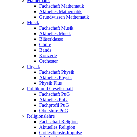
Mathematik
Fachschaft Mathematik
Aktuelles Mathematik
Grundwissen Mathematik
Musik
Fachschaft Musik
Aktuelles Musik
Bläserklasse
Chöre
Bands
Konzerte
Orchester
Physik
Fachschaft Physik
Aktuelles Physik
Physik Plus
Politik und Gesellschaft
Fachschaft PuG
Aktuelles PuG
Fachprofil PuG
Oberstufe PuG
Religionslehre
Fachschaft Religion
Aktuelles Religion
Gottesdienste-Impulse