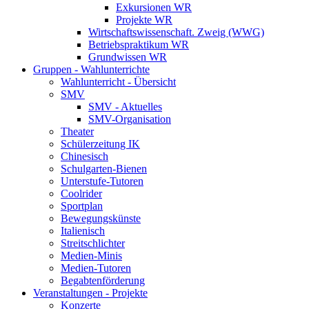
Exkursionen WR
Projekte WR
Wirtschaftswissenschaft. Zweig (WWG)
Betriebspraktikum WR
Grundwissen WR
Gruppen - Wahlunterrichte
Wahlunterricht - Übersicht
SMV
SMV - Aktuelles
SMV-Organisation
Theater
Schülerzeitung IK
Chinesisch
Schulgarten-Bienen
Unterstufe-Tutoren
Coolrider
Sportplan
Bewegungskünste
Italienisch
Streitschlichter
Medien-Minis
Medien-Tutoren
Begabtenförderung
Veranstaltungen - Projekte
Konzerte