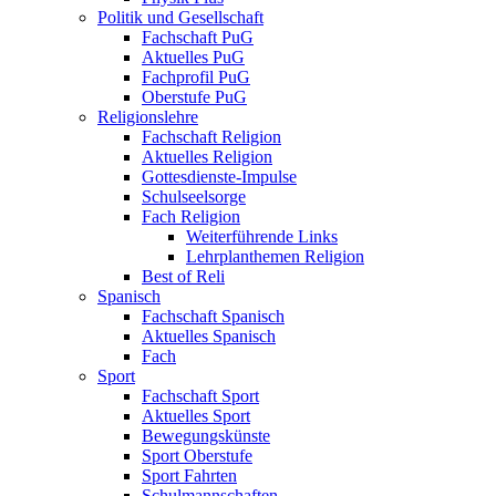
Politik und Gesellschaft
Fachschaft PuG
Aktuelles PuG
Fachprofil PuG
Oberstufe PuG
Religionslehre
Fachschaft Religion
Aktuelles Religion
Gottesdienste-Impulse
Schulseelsorge
Fach Religion
Weiterführende Links
Lehrplanthemen Religion
Best of Reli
Spanisch
Fachschaft Spanisch
Aktuelles Spanisch
Fach
Sport
Fachschaft Sport
Aktuelles Sport
Bewegungskünste
Sport Oberstufe
Sport Fahrten
Schulmannschaften