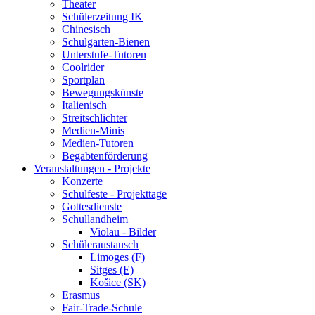
Theater
Schülerzeitung IK
Chinesisch
Schulgarten-Bienen
Unterstufe-Tutoren
Coolrider
Sportplan
Bewegungskünste
Italienisch
Streitschlichter
Medien-Minis
Medien-Tutoren
Begabtenförderung
Veranstaltungen - Projekte
Konzerte
Schulfeste - Projekttage
Gottesdienste
Schullandheim
Violau - Bilder
Schüleraustausch
Limoges (F)
Sitges (E)
Košice (SK)
Erasmus
Fair-Trade-Schule