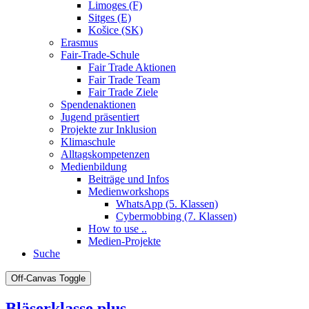
Limoges (F)
Sitges (E)
Košice (SK)
Erasmus
Fair-Trade-Schule
Fair Trade Aktionen
Fair Trade Team
Fair Trade Ziele
Spendenaktionen
Jugend präsentiert
Projekte zur Inklusion
Klimaschule
Alltagskompetenzen
Medienbildung
Beiträge und Infos
Medienworkshops
WhatsApp (5. Klassen)
Cybermobbing (7. Klassen)
How to use ..
Medien-Projekte
Suche
Off-Canvas Toggle
Bläserklasse plus