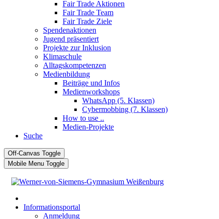
Fair Trade Aktionen
Fair Trade Team
Fair Trade Ziele
Spendenaktionen
Jugend präsentiert
Projekte zur Inklusion
Klimaschule
Alltagskompetenzen
Medienbildung
Beiträge und Infos
Medienworkshops
WhatsApp (5. Klassen)
Cybermobbing (7. Klassen)
How to use ..
Medien-Projekte
Suche
Off-Canvas Toggle
Mobile Menu Toggle
Informationsportal
Anmeldung