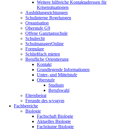
Weitere hilfreiche Kontaktadressen für
Krisensituationen
Ausbildungsrichtungen
Schulinterne Regelungen
Organisation
Oberstufe G9
Offene Ganztagsschule
Schulrecht
SchulmanagerOnline
Formulare
Schließfach mieten
Berufliche Orientierung
Kontakt
Grundlegende Informationen
Unter- und Mittelstufe
Oberstufe
Studium
Berufswahl
Elternbeirat
Freunde des wvsgym
Fachbereiche
Biologie
Fachschaft Biologie
Aktuelles Biologie
Fachräume Biologie