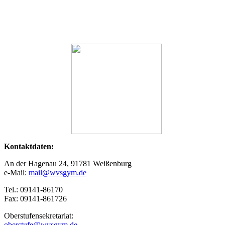
Kontaktdaten:
An der Hagenau 24, 91781 Weißenburg
e-Mail:
mail@wvsgym.de
Tel.: 09141-86170
Fax: 09141-861726
Oberstufensekretariat:
oberstufe@wvsgym.de