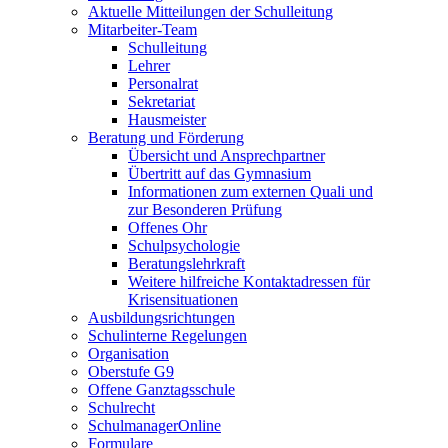
Aktuelle Mitteilungen der Schulleitung
Mitarbeiter-Team
Schulleitung
Lehrer
Personalrat
Sekretariat
Hausmeister
Beratung und Förderung
Übersicht und Ansprechpartner
Übertritt auf das Gymnasium
Informationen zum externen Quali und
zur Besonderen Prüfung
Offenes Ohr
Schulpsychologie
Beratungslehrkraft
Weitere hilfreiche Kontaktadressen für
Krisensituationen
Ausbildungsrichtungen
Schulinterne Regelungen
Organisation
Oberstufe G9
Offene Ganztagsschule
Schulrecht
SchulmanagerOnline
Formulare