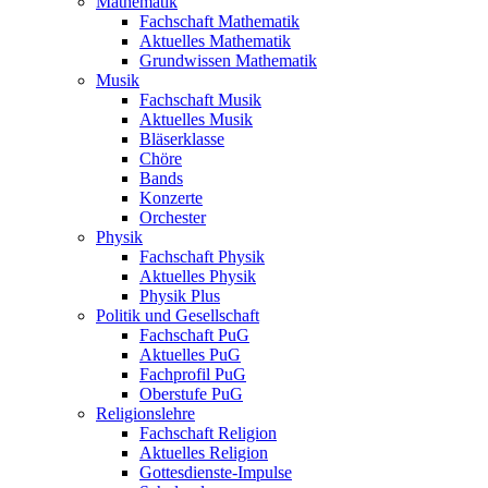
Mathematik
Fachschaft Mathematik
Aktuelles Mathematik
Grundwissen Mathematik
Musik
Fachschaft Musik
Aktuelles Musik
Bläserklasse
Chöre
Bands
Konzerte
Orchester
Physik
Fachschaft Physik
Aktuelles Physik
Physik Plus
Politik und Gesellschaft
Fachschaft PuG
Aktuelles PuG
Fachprofil PuG
Oberstufe PuG
Religionslehre
Fachschaft Religion
Aktuelles Religion
Gottesdienste-Impulse