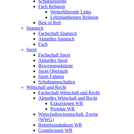
Schulseelsorge
Fach Religion
Weiterführende Links
Lehrplanthemen Religion
Best of Reli
Spanisch
Fachschaft Spanisch
Aktuelles Spanisch
Fach
Sport
Fachschaft Sport
Aktuelles Sport
Bewegungskünste
Sport Oberstufe
Sport Fahrten
Schulmannschaften
Wirtschaft und Recht
Fachschaft Wirtschaft und Recht
Aktuelles Wirtschaft und Recht
Exkursionen WR
Projekte WR
Wirtschaftswissenschaft. Zweig
(WWG)
Betriebspraktikum WR
Grundwissen WR