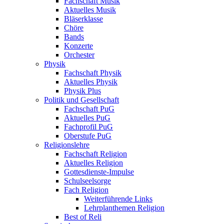
Fachschaft Musik
Aktuelles Musik
Bläserklasse
Chöre
Bands
Konzerte
Orchester
Physik
Fachschaft Physik
Aktuelles Physik
Physik Plus
Politik und Gesellschaft
Fachschaft PuG
Aktuelles PuG
Fachprofil PuG
Oberstufe PuG
Religionslehre
Fachschaft Religion
Aktuelles Religion
Gottesdienste-Impulse
Schulseelsorge
Fach Religion
Weiterführende Links
Lehrplanthemen Religion
Best of Reli