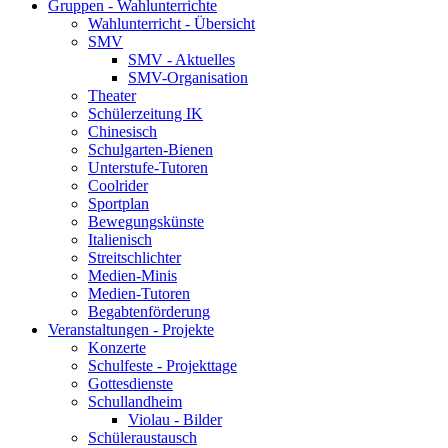
Gruppen - Wahlunterrichte
Wahlunterricht - Übersicht
SMV
SMV - Aktuelles
SMV-Organisation
Theater
Schülerzeitung IK
Chinesisch
Schulgarten-Bienen
Unterstufe-Tutoren
Coolrider
Sportplan
Bewegungskünste
Italienisch
Streitschlichter
Medien-Minis
Medien-Tutoren
Begabtenförderung
Veranstaltungen - Projekte
Konzerte
Schulfeste - Projekttage
Gottesdienste
Schullandheim
Violau - Bilder
Schüleraustausch