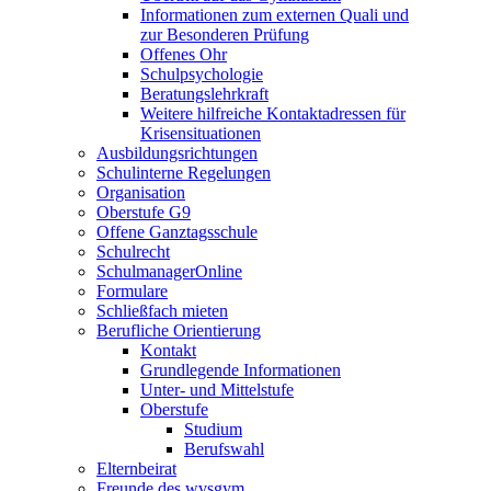
Informationen zum externen Quali und
zur Besonderen Prüfung
Offenes Ohr
Schulpsychologie
Beratungslehrkraft
Weitere hilfreiche Kontaktadressen für
Krisensituationen
Ausbildungsrichtungen
Schulinterne Regelungen
Organisation
Oberstufe G9
Offene Ganztagsschule
Schulrecht
SchulmanagerOnline
Formulare
Schließfach mieten
Berufliche Orientierung
Kontakt
Grundlegende Informationen
Unter- und Mittelstufe
Oberstufe
Studium
Berufswahl
Elternbeirat
Freunde des wvsgym