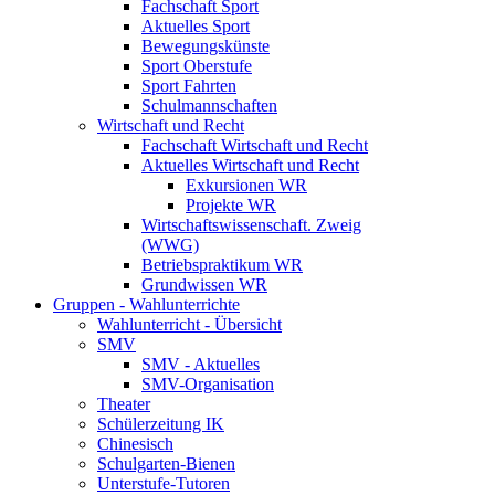
Fachschaft Sport
Aktuelles Sport
Bewegungskünste
Sport Oberstufe
Sport Fahrten
Schulmannschaften
Wirtschaft und Recht
Fachschaft Wirtschaft und Recht
Aktuelles Wirtschaft und Recht
Exkursionen WR
Projekte WR
Wirtschaftswissenschaft. Zweig
(WWG)
Betriebspraktikum WR
Grundwissen WR
Gruppen - Wahlunterrichte
Wahlunterricht - Übersicht
SMV
SMV - Aktuelles
SMV-Organisation
Theater
Schülerzeitung IK
Chinesisch
Schulgarten-Bienen
Unterstufe-Tutoren