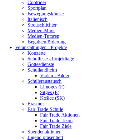
Coolrider
Sportplan
Bewegungskünste
Italienisch
Streitschlichter
Medien-Minis
Medien-Tutoren
Begabtenförderung
Veranstaltungen - Projekte
Konzerte
Schulfeste - Projekttage
Gottesdienste
Schullandheim
Violau - Bilder
Schüleraustausch
Limoges (F)
Sitges (E)
Košice (SK)
Erasmus
Fair-Trade-Schule
Fair Trade Aktionen
Fair Trade Team
Fair Trade Ziele
Spendenaktionen
Jugend präsentiert