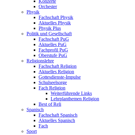
Konzerte
Orchester
Physik
Fachschaft Physik
Aktuelles Physik
Physik Plus
Politik und Gesellschaft
Fachschaft PuG
Aktuelles PuG
Fachprofil PuG
Oberstufe PuG
Religionslehre
Fachschaft Religion
Aktuelles Religion
Gottesdienste-Impulse
Schulseelsorge
Fach Religion
Weiterführende Links
Lehrplanthemen Religion
Best of Reli
Spanisch
Fachschaft Spanisch
Aktuelles Spanisch
Fach
Sport