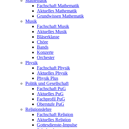
Mathematik
Fachschaft Mathematik
Aktuelles Mathematik
Grundwissen Mathematik
Musik
Fachschaft Musik
Aktuelles Musik
Bläserklasse
Chöre
Bands
Konzerte
Orchester
Physik
Fachschaft Physik
Aktuelles Physik
Physik Plus
Politik und Gesellschaft
Fachschaft PuG
Aktuelles PuG
Fachprofil PuG
Oberstufe PuG
Religionslehre
Fachschaft Religion
Aktuelles Religion
Gottesdienste-Impulse