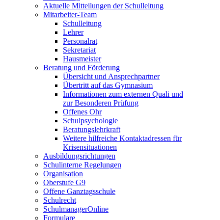
Aktuelle Mitteilungen der Schulleitung
Mitarbeiter-Team
Schulleitung
Lehrer
Personalrat
Sekretariat
Hausmeister
Beratung und Förderung
Übersicht und Ansprechpartner
Übertritt auf das Gymnasium
Informationen zum externen Quali und
zur Besonderen Prüfung
Offenes Ohr
Schulpsychologie
Beratungslehrkraft
Weitere hilfreiche Kontaktadressen für
Krisensituationen
Ausbildungsrichtungen
Schulinterne Regelungen
Organisation
Oberstufe G9
Offene Ganztagsschule
Schulrecht
SchulmanagerOnline
Formulare