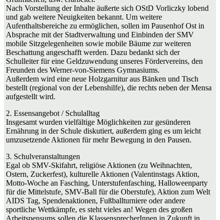
Nach Vorstellung der Inhalte äußerte sich OStD Vorliczky lobend
und gab weitere Neuigkeiten bekannt. Um weitere
Aufenthaltsbereiche zu ermöglichen, sollen im Pausenhof Ost in
Absprache mit der Stadtverwaltung und Einbinden der SMV
mobile Sitzgelegenheiten sowie mobile Bäume zur weiteren
Beschattung angeschafft werden. Dazu bedankt sich der
Schulleiter für eine Geldzuwendung unseres Fördervereins, den
Freunden des Werner-von-Siemens Gymnasiums.
Außerdem wird eine neue Holzgarnitur aus Bänken und Tisch
bestellt (regional von der Lebenshilfe), die rechts neben der Mensa
aufgestellt wird.
2. Essensangebot / Schulalltag
Insgesamt wurden vielfältige Möglichkeiten zur gesünderen
Ernährung in der Schule diskutiert, außerdem ging es um leicht
umzusetzende Aktionen für mehr Bewegung in den Pausen.
3. Schulveranstaltungen
Egal ob SMV-Skifahrt, religiöse Aktionen (zu Weihnachten,
Ostern, Zuckerfest), kulturelle Aktionen (Valentinstags Aktion,
Motto-Woche an Fasching, Unterstufenfasching, Halloweenparty
für die Mittelstufe, SMV-Ball für die Oberstufe), Aktion zum Welt
AIDS Tag, Spendenaktionen, Fußballturniere oder andere
sportliche Wettkämpfe, es steht vieles an! Wegen des großen
Arbeitspensums sollen die KlassensprecherInnen in Zukunft in