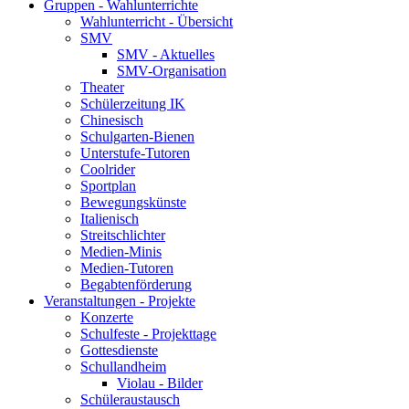
Gruppen - Wahlunterrichte
Wahlunterricht - Übersicht
SMV
SMV - Aktuelles
SMV-Organisation
Theater
Schülerzeitung IK
Chinesisch
Schulgarten-Bienen
Unterstufe-Tutoren
Coolrider
Sportplan
Bewegungskünste
Italienisch
Streitschlichter
Medien-Minis
Medien-Tutoren
Begabtenförderung
Veranstaltungen - Projekte
Konzerte
Schulfeste - Projekttage
Gottesdienste
Schullandheim
Violau - Bilder
Schüleraustausch