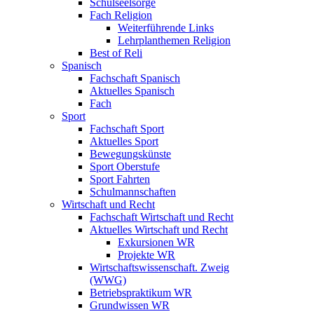
Schulseelsorge
Fach Religion
Weiterführende Links
Lehrplanthemen Religion
Best of Reli
Spanisch
Fachschaft Spanisch
Aktuelles Spanisch
Fach
Sport
Fachschaft Sport
Aktuelles Sport
Bewegungskünste
Sport Oberstufe
Sport Fahrten
Schulmannschaften
Wirtschaft und Recht
Fachschaft Wirtschaft und Recht
Aktuelles Wirtschaft und Recht
Exkursionen WR
Projekte WR
Wirtschaftswissenschaft. Zweig
(WWG)
Betriebspraktikum WR
Grundwissen WR