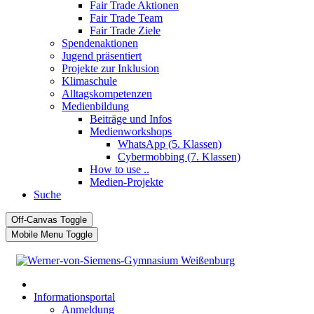
Fair Trade Aktionen
Fair Trade Team
Fair Trade Ziele
Spendenaktionen
Jugend präsentiert
Projekte zur Inklusion
Klimaschule
Alltagskompetenzen
Medienbildung
Beiträge und Infos
Medienworkshops
WhatsApp (5. Klassen)
Cybermobbing (7. Klassen)
How to use ..
Medien-Projekte
Suche
Off-Canvas Toggle
Mobile Menu Toggle
Informationsportal
Anmeldung