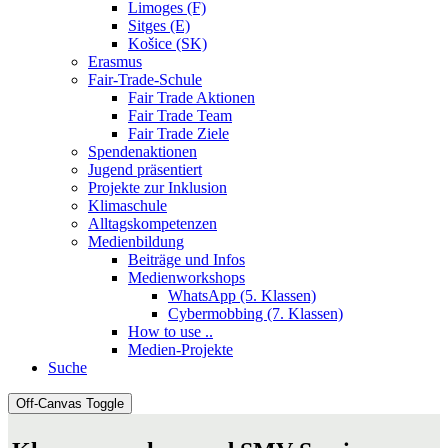
Limoges (F)
Sitges (E)
Košice (SK)
Erasmus
Fair-Trade-Schule
Fair Trade Aktionen
Fair Trade Team
Fair Trade Ziele
Spendenaktionen
Jugend präsentiert
Projekte zur Inklusion
Klimaschule
Alltagskompetenzen
Medienbildung
Beiträge und Infos
Medienworkshops
WhatsApp (5. Klassen)
Cybermobbing (7. Klassen)
How to use ..
Medien-Projekte
Suche
Off-Canvas Toggle