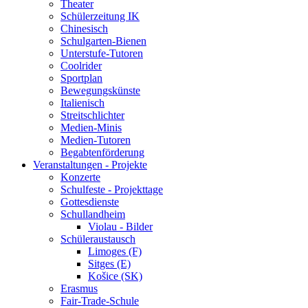
Theater
Schülerzeitung IK
Chinesisch
Schulgarten-Bienen
Unterstufe-Tutoren
Coolrider
Sportplan
Bewegungskünste
Italienisch
Streitschlichter
Medien-Minis
Medien-Tutoren
Begabtenförderung
Veranstaltungen - Projekte
Konzerte
Schulfeste - Projekttage
Gottesdienste
Schullandheim
Violau - Bilder
Schüleraustausch
Limoges (F)
Sitges (E)
Košice (SK)
Erasmus
Fair-Trade-Schule