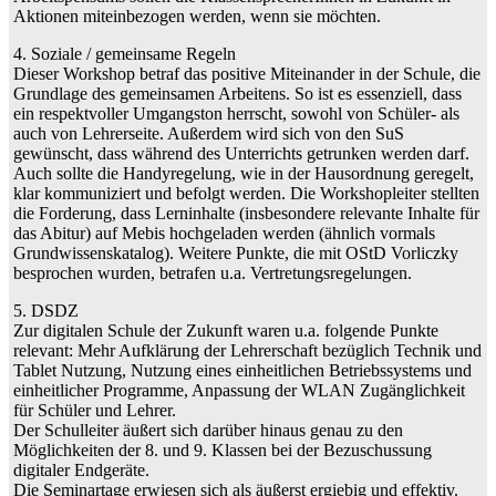
Aktionen miteinbezogen werden, wenn sie möchten.
4. Soziale / gemeinsame Regeln
Dieser Workshop betraf das positive Miteinander in der Schule, die
Grundlage des gemeinsamen Arbeitens. So ist es essenziell, dass
ein respektvoller Umgangston herrscht, sowohl von Schüler- als
auch von Lehrerseite. Außerdem wird sich von den SuS
gewünscht, dass während des Unterrichts getrunken werden darf.
Auch sollte die Handyregelung, wie in der Hausordnung geregelt,
klar kommuniziert und befolgt werden. Die Workshopleiter stellten
die Forderung, dass Lerninhalte (insbesondere relevante Inhalte für
das Abitur) auf Mebis hochgeladen werden (ähnlich vormals
Grundwissenskatalog). Weitere Punkte, die mit OStD Vorliczky
besprochen wurden, betrafen u.a. Vertretungsregelungen.
5. DSDZ
Zur digitalen Schule der Zukunft waren u.a. folgende Punkte
relevant: Mehr Aufklärung der Lehrerschaft bezüglich Technik und
Tablet Nutzung, Nutzung eines einheitlichen Betriebssystems und
einheitlicher Programme, Anpassung der WLAN Zugänglichkeit
für Schüler und Lehrer.
Der Schulleiter äußert sich darüber hinaus genau zu den
Möglichkeiten der 8. und 9. Klassen bei der Bezuschussung
digitaler Endgeräte.
Die Seminartage erwiesen sich als äußerst ergiebig und effektiv.