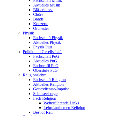
Fachschaft Musik
Aktuelles Musik
Bläserklasse
Chöre
Bands
Konzerte
Orchester
Physik
Fachschaft Physik
Aktuelles Physik
Physik Plus
Politik und Gesellschaft
Fachschaft PuG
Aktuelles PuG
Fachprofil PuG
Oberstufe PuG
Religionslehre
Fachschaft Religion
Aktuelles Religion
Gottesdienste-Impulse
Schulseelsorge
Fach Religion
Weiterführende Links
Lehrplanthemen Religion
Best of Reli