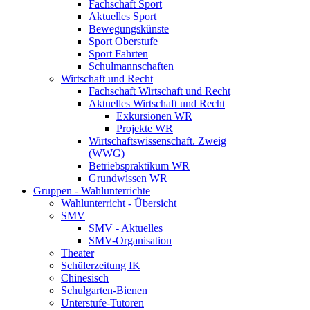
Fachschaft Sport
Aktuelles Sport
Bewegungskünste
Sport Oberstufe
Sport Fahrten
Schulmannschaften
Wirtschaft und Recht
Fachschaft Wirtschaft und Recht
Aktuelles Wirtschaft und Recht
Exkursionen WR
Projekte WR
Wirtschaftswissenschaft. Zweig
(WWG)
Betriebspraktikum WR
Grundwissen WR
Gruppen - Wahlunterrichte
Wahlunterricht - Übersicht
SMV
SMV - Aktuelles
SMV-Organisation
Theater
Schülerzeitung IK
Chinesisch
Schulgarten-Bienen
Unterstufe-Tutoren