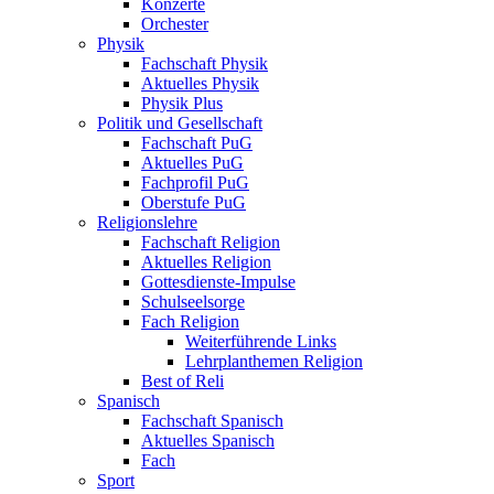
Konzerte
Orchester
Physik
Fachschaft Physik
Aktuelles Physik
Physik Plus
Politik und Gesellschaft
Fachschaft PuG
Aktuelles PuG
Fachprofil PuG
Oberstufe PuG
Religionslehre
Fachschaft Religion
Aktuelles Religion
Gottesdienste-Impulse
Schulseelsorge
Fach Religion
Weiterführende Links
Lehrplanthemen Religion
Best of Reli
Spanisch
Fachschaft Spanisch
Aktuelles Spanisch
Fach
Sport