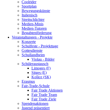
Coolrider
Sportplan
Bewegungskünste
Italienisch
Streitschlichter
Medien-Minis
Medien-Tutoren
Begabtenförderung
Veranstaltungen - Projekte
Konzerte
Schulfeste - Projekttage
Gottesdienste
Schullandheim
Violau - Bilder
Schüleraustausch
Limoges (F)
Sitges (E)
Košice (SK)
Erasmus
Fair-Trade-Schule
Fair Trade Aktionen
Fair Trade Team
Fair Trade Ziele
Spendenaktionen
Jugend präsentiert