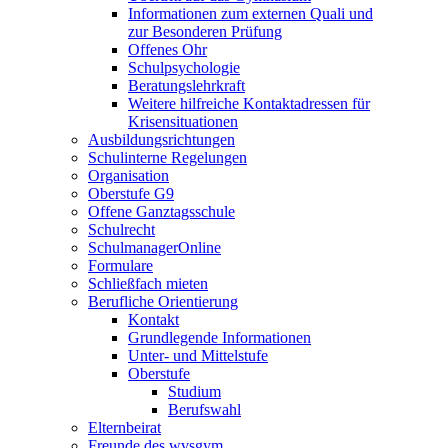
Informationen zum externen Quali und
zur Besonderen Prüfung
Offenes Ohr
Schulpsychologie
Beratungslehrkraft
Weitere hilfreiche Kontaktadressen für
Krisensituationen
Ausbildungsrichtungen
Schulinterne Regelungen
Organisation
Oberstufe G9
Offene Ganztagsschule
Schulrecht
SchulmanagerOnline
Formulare
Schließfach mieten
Berufliche Orientierung
Kontakt
Grundlegende Informationen
Unter- und Mittelstufe
Oberstufe
Studium
Berufswahl
Elternbeirat
Freunde des wvsgym